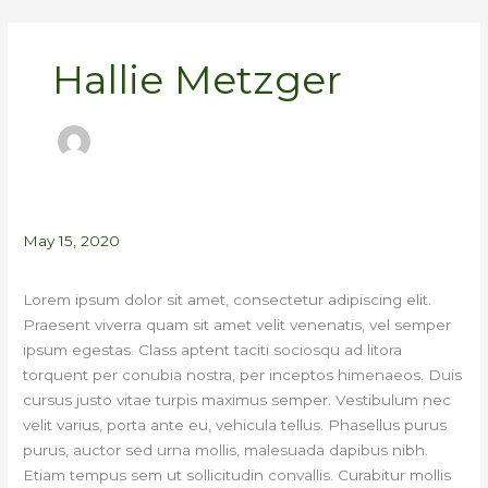
Skip
to
content
Hallie Metzger
May 15, 2020
Lorem ipsum dolor sit amet, consectetur adipiscing elit.
Praesent viverra quam sit amet velit venenatis, vel semper
ipsum egestas. Class aptent taciti sociosqu ad litora
torquent per conubia nostra, per inceptos himenaeos. Duis
cursus justo vitae turpis maximus semper. Vestibulum nec
velit varius, porta ante eu, vehicula tellus. Phasellus purus
purus, auctor sed urna mollis, malesuada dapibus nibh.
Etiam tempus sem ut sollicitudin convallis. Curabitur mollis