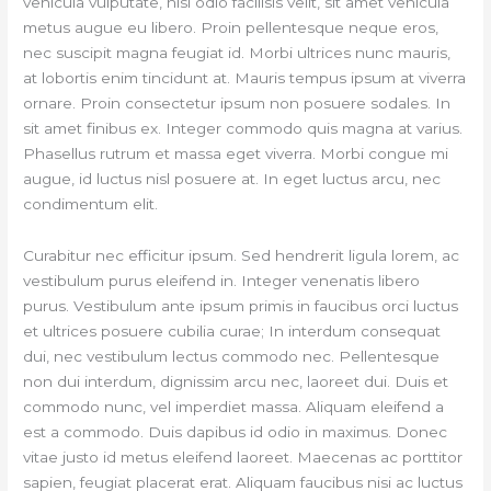
vehicula vulputate, nisl odio facilisis velit, sit amet vehicula
metus augue eu libero. Proin pellentesque neque eros,
nec suscipit magna feugiat id. Morbi ultrices nunc mauris,
at lobortis enim tincidunt at. Mauris tempus ipsum at viverra
ornare. Proin consectetur ipsum non posuere sodales. In
sit amet finibus ex. Integer commodo quis magna at varius.
Phasellus rutrum et massa eget viverra. Morbi congue mi
augue, id luctus nisl posuere at. In eget luctus arcu, nec
condimentum elit.
Curabitur nec efficitur ipsum. Sed hendrerit ligula lorem, ac
vestibulum purus eleifend in. Integer venenatis libero
purus. Vestibulum ante ipsum primis in faucibus orci luctus
et ultrices posuere cubilia curae; In interdum consequat
dui, nec vestibulum lectus commodo nec. Pellentesque
non dui interdum, dignissim arcu nec, laoreet dui. Duis et
commodo nunc, vel imperdiet massa. Aliquam eleifend a
est a commodo. Duis dapibus id odio in maximus. Donec
vitae justo id metus eleifend laoreet. Maecenas ac porttitor
sapien, feugiat placerat erat. Aliquam faucibus nisi ac luctus