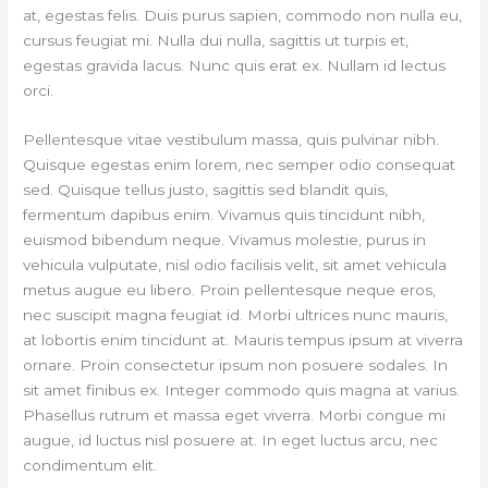
at, egestas felis. Duis purus sapien, commodo non nulla eu,
cursus feugiat mi. Nulla dui nulla, sagittis ut turpis et,
egestas gravida lacus. Nunc quis erat ex. Nullam id lectus
orci.
Pellentesque vitae vestibulum massa, quis pulvinar nibh.
Quisque egestas enim lorem, nec semper odio consequat
sed. Quisque tellus justo, sagittis sed blandit quis,
fermentum dapibus enim. Vivamus quis tincidunt nibh,
euismod bibendum neque. Vivamus molestie, purus in
vehicula vulputate, nisl odio facilisis velit, sit amet vehicula
metus augue eu libero. Proin pellentesque neque eros,
nec suscipit magna feugiat id. Morbi ultrices nunc mauris,
at lobortis enim tincidunt at. Mauris tempus ipsum at viverra
ornare. Proin consectetur ipsum non posuere sodales. In
sit amet finibus ex. Integer commodo quis magna at varius.
Phasellus rutrum et massa eget viverra. Morbi congue mi
augue, id luctus nisl posuere at. In eget luctus arcu, nec
condimentum elit.