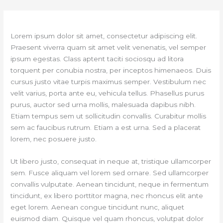
Skip
to
content
Lorem ipsum dolor sit amet, consectetur adipiscing elit.
Praesent viverra quam sit amet velit venenatis, vel semper
ipsum egestas. Class aptent taciti sociosqu ad litora
torquent per conubia nostra, per inceptos himenaeos. Duis
cursus justo vitae turpis maximus semper. Vestibulum nec
velit varius, porta ante eu, vehicula tellus. Phasellus purus
purus, auctor sed urna mollis, malesuada dapibus nibh.
Etiam tempus sem ut sollicitudin convallis. Curabitur mollis
sem ac faucibus rutrum. Etiam a est urna. Sed a placerat
lorem, nec posuere justo.
Ut libero justo, consequat in neque at, tristique ullamcorper
sem. Fusce aliquam vel lorem sed ornare. Sed ullamcorper
convallis vulputate. Aenean tincidunt, neque in fermentum
tincidunt, ex libero porttitor magna, nec rhoncus elit ante
eget lorem. Aenean congue tincidunt nunc, aliquet
euismod diam. Quisque vel quam rhoncus, volutpat dolor