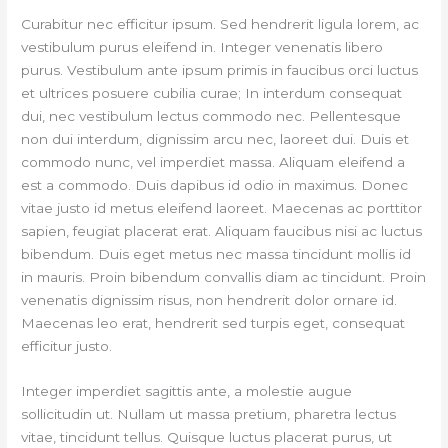
Curabitur nec efficitur ipsum. Sed hendrerit ligula lorem, ac
vestibulum purus eleifend in. Integer venenatis libero
purus. Vestibulum ante ipsum primis in faucibus orci luctus
et ultrices posuere cubilia curae; In interdum consequat
dui, nec vestibulum lectus commodo nec. Pellentesque
non dui interdum, dignissim arcu nec, laoreet dui. Duis et
commodo nunc, vel imperdiet massa. Aliquam eleifend a
est a commodo. Duis dapibus id odio in maximus. Donec
vitae justo id metus eleifend laoreet. Maecenas ac porttitor
sapien, feugiat placerat erat. Aliquam faucibus nisi ac luctus
bibendum. Duis eget metus nec massa tincidunt mollis id
in mauris. Proin bibendum convallis diam ac tincidunt. Proin
venenatis dignissim risus, non hendrerit dolor ornare id.
Maecenas leo erat, hendrerit sed turpis eget, consequat
efficitur justo.
Integer imperdiet sagittis ante, a molestie augue
sollicitudin ut. Nullam ut massa pretium, pharetra lectus
vitae, tincidunt tellus. Quisque luctus placerat purus, ut