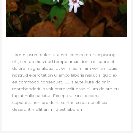
Lorem ipsum dolor sit amet, consectetur adipiscing
elit, sed do eiusmod tempor incididunt ut labore et
dolore magna aliqua. Ut enim ad minim veniam, quis
nostrud exercitation ullamco laboris nisi ut aliquip ex
ea commodo consequat. Duis aute irure dolor in
reprehenderit in voluptate velit esse cillum dolore eu
fugiat nulla pariatur. Excepteur sint occaecat
cupidatat non proident, sunt in culpa qui officia
deserunt mollit anim id est laborum.