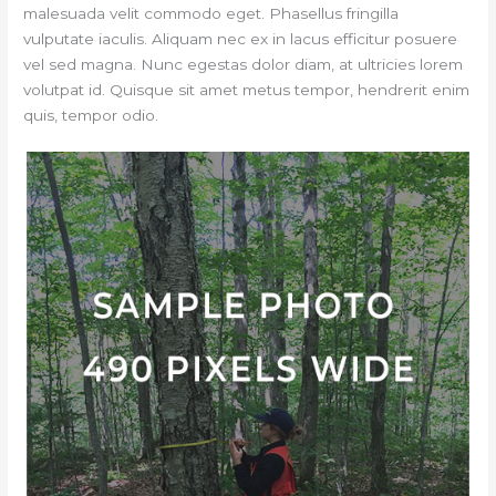
malesuada velit commodo eget. Phasellus fringilla
vulputate iaculis. Aliquam nec ex in lacus efficitur posuere
vel sed magna. Nunc egestas dolor diam, at ultricies lorem
volutpat id. Quisque sit amet metus tempor, hendrerit enim
quis, tempor odio.